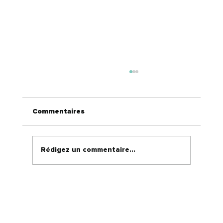
Commentaires
Rédigez un commentaire...
Fonctionnalités clés de la gestion de
réputation IA de Digital HQ