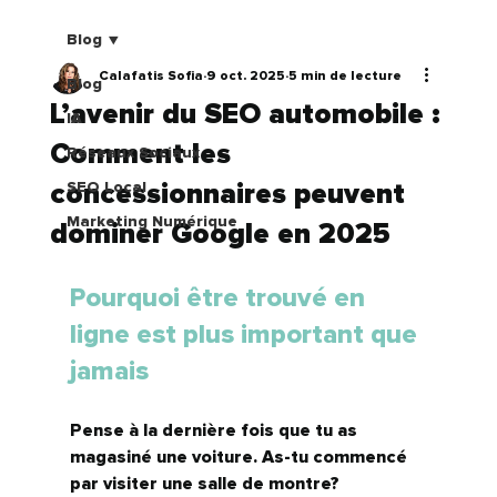
Blog
Calafatis Sofia
9 oct. 2025
5 min de lecture
Blog
L’avenir du SEO automobile :
IA
Comment les
Réseaux Sociaux
concessionnaires peuvent
SEO Local
Marketing Numérique
dominer Google en 2025
Pourquoi être trouvé en 
ligne est plus important que 
jamais
Pense à la dernière fois que tu as 
magasiné une voiture. As-tu commencé 
par visiter une salle de montre? 