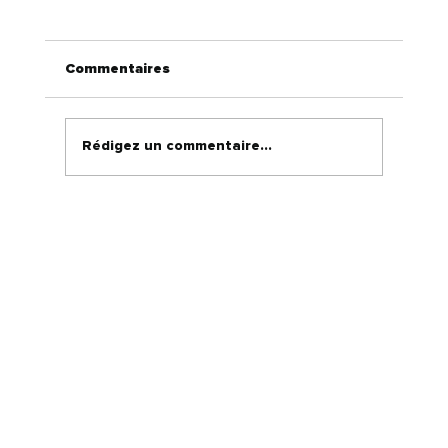
Commentaires
Rédigez un commentaire...
Les avantages de la gestion de
réputation IA pour les
concessionnaires automobiles