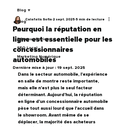
Blog
Calafatis Sofia
2 sept. 2025
5 min de lecture
Blog
Pourquoi la réputation en
IA
ligne est essentielle pour les
Réseaux Sociaux
concessionnaires
SEO Local
Marketing Numérique
automobiles
Dernière mise à jour :
19 sept. 2025
Dans le secteur automobile, l’expérience 
en salle de montre reste importante, 
mais elle n’est plus le seul facteur 
déterminant. Aujourd’hui, 
la réputation 
en ligne d’un concessionnaire automobile 
pèse tout aussi lourd que l’accueil dans 
le showroom.
 Avant même de se 
déplacer, la majorité des acheteurs 